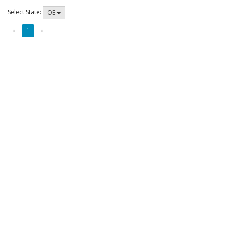
Select State:
OE
«
1
»