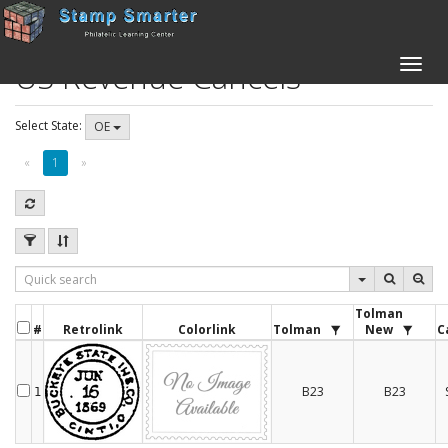
US Revenue Cancels
Toggle
naviga
Select State:
OE
«
1
»
Tolman
#
Retrolink
Colorlink
Tolman
New
C
B23
B23
1