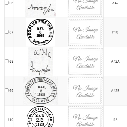
A42
06
P18
07
A42A
08
A42B
09
R8
10