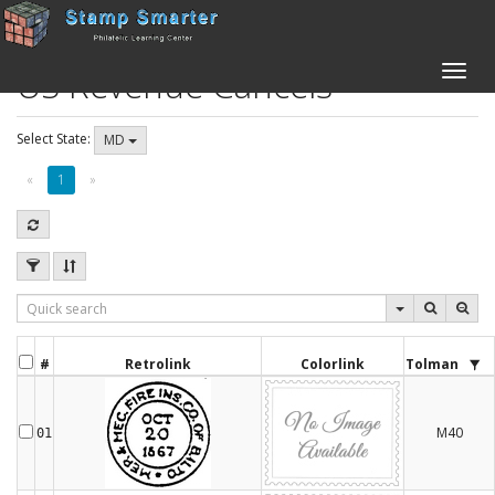
US Revenue Cancels
Toggle
naviga
Select State:
MD
«
1
»
#
Retrolink
Colorlink
Tolman
M40
01