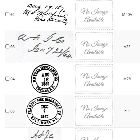
M40A
02
A23
03
M78
04
P11
05