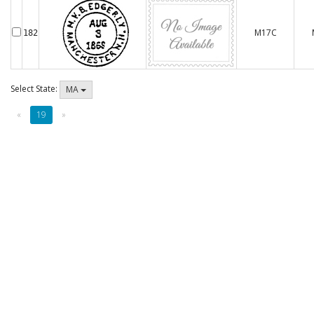
M17C
182
Select State:
MA
«
19
»