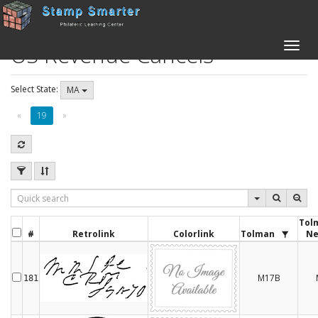
US Revenue Cancels
Toggle
naviga
Select State:
MA
«
19
»
Tol
#
Retrolink
Colorlink
Tolman
N
M17B
181