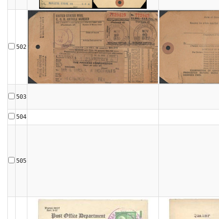
502
503
504
505