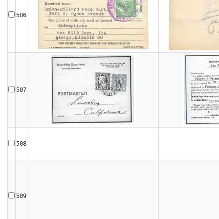
506
507
508
509